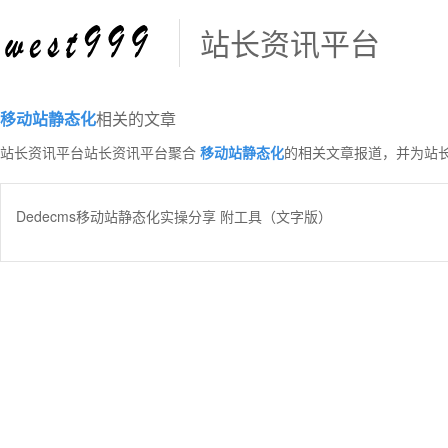
站长资讯平台
移动站静态化
相关的文章
站长资讯平台站长资讯平台聚合
移动站静态化
的相关文章报道，并为站
Dedecms移动站静态化实操分享 附工具（文字版）