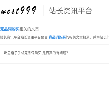
站长资讯平台
竞品词购买
相关的文章
站长资讯平台站长资讯平台聚合
竞品词购买
的相关文章报道，并为站长
反思锤子手机竞品词购买,是否真的有问题？