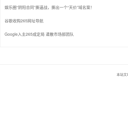
娱乐圈“阴阳合同”撕逼战，撕出一个“天价”域名案！
谷歌收购265网址导航
Google入主265成定局 遣散市场部团队
本站文章