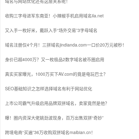
域名与网站优化还有这层关系呢！
收购三字母进军东南亚！小辣椒手机启用域名ila.net
又入手一枚好米，戴跃入手“场外交易”3字母域名
域名注册仅4个月！三拼域名jindianda.com一口价20万元被秒！
身价已超4000万？又一枚极品2数字域名被币圈启用
真实买家曝光，1000万买下AV.com的竟是电玩巴士？
SEO基础知识之怎样选择域名有利于网站优化
上市公司霸气升级启用品牌双拼域名，卖家竟然是他？
曝！圈内资深大佬姚劲波现身，百万出售双拼“奇妙”
跨境电商“买遍”36万收购双拼域名maibian.cn！