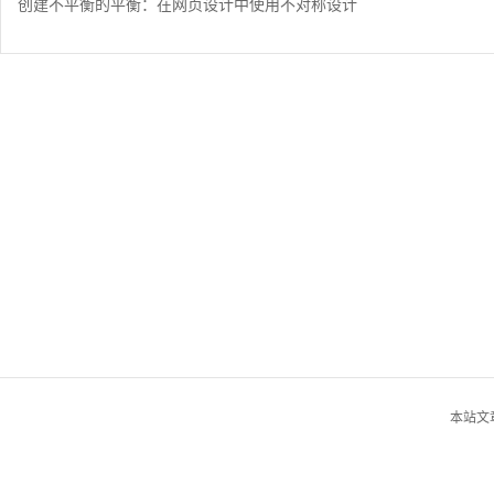
创建不平衡的平衡：在网页设计中使用不对称设计
本站文章