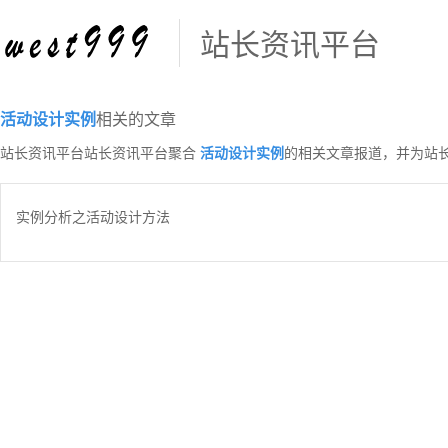
站长资讯平台
活动设计实例
相关的文章
站长资讯平台站长资讯平台聚合
活动设计实例
的相关文章报道，并为站
实例分析之活动设计方法