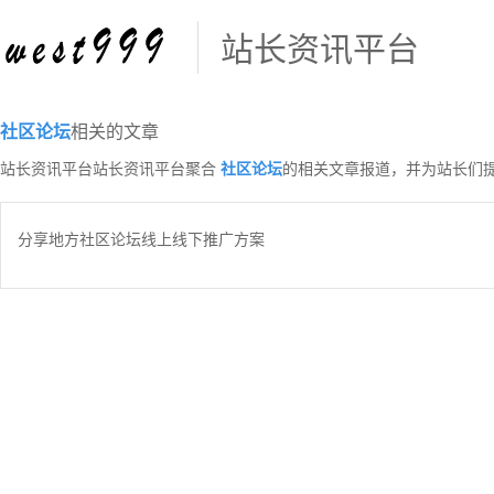
站长资讯平台
社区论坛
相关的文章
站长资讯平台站长资讯平台聚合
社区论坛
的相关文章报道，并为站长们
分享地方社区论坛线上线下推广方案