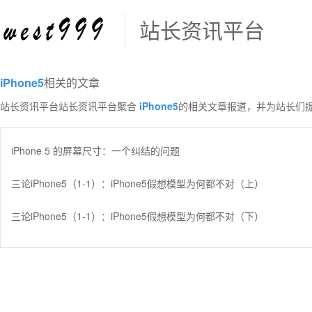
站长资讯平台
iPhone5
相关的文章
站长资讯平台站长资讯平台聚合
iPhone5
的相关文章报道，并为站长们
iPhone 5 的屏幕尺寸：一个纠结的问题
三论iPhone5（1-1）：iPhone5假想模型为何都不对（上）
三论iPhone5（1-1）：iPhone5假想模型为何都不对（下）