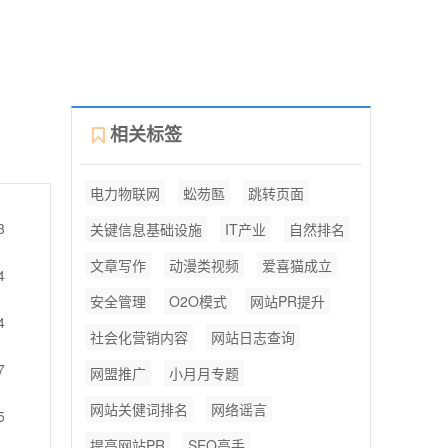
相关标签
电力物联网
蚣芴匦
跳转页面
3
关键信息基础设施
IT产业
自然排名
文章写作
动漫类视频
爱喜猫成立
4
安全管理
O2O模式
网站PR提升
4
社会化营销内容
网站日志查询
7
网盟推广
小月月专题
网站关健词排名
网络谣言
5
提高网站PR
SEO高手