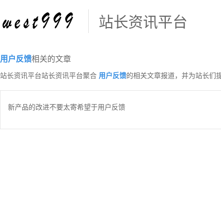
站长资讯平台
用户反馈
相关的文章
站长资讯平台站长资讯平台聚合
用户反馈
的相关文章报道，并为站长们
新产品的改进不要太寄希望于用户反馈