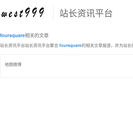
站长资讯平台
foursquare
相关的文章
站长资讯平台站长资讯平台聚合
foursquare
的相关文章报道，并为站长
地图微博