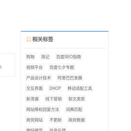
相关标签
购物
简记
百度SEO指南
0
视频平台
百度七夕专题
产品设计技术
阿里巴巴发展
交互界面
DHCP
移动适配工具
新泄漏
线下营销
软文类型
网站降权回复方法
词典匹配
商贸网站
不更新
政府数据
做好细节
信息反馈