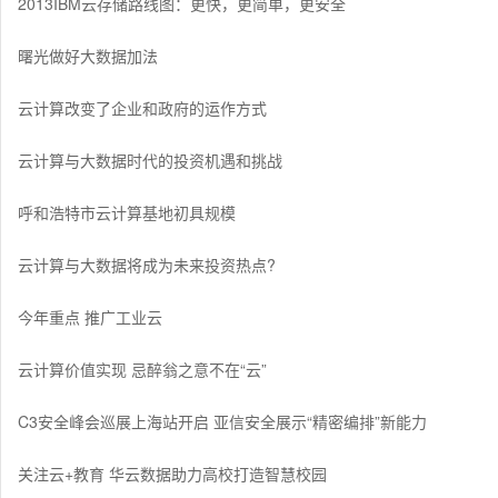
2013IBM云存储路线图：更快，更简单，更安全
曙光做好大数据加法
云计算改变了企业和政府的运作方式
云计算与大数据时代的投资机遇和挑战
呼和浩特市云计算基地初具规模
云计算与大数据将成为未来投资热点?
今年重点 推广工业云
云计算价值实现 忌醉翁之意不在“云”
C3安全峰会巡展上海站开启 亚信安全展示“精密编排”新能力
关注云+教育 华云数据助力高校打造智慧校园