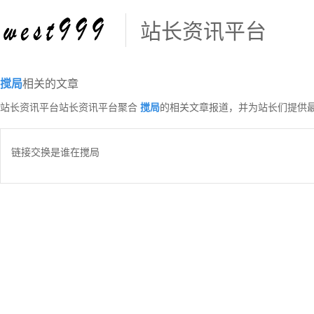
站长资讯平台
搅局
相关的文章
站长资讯平台站长资讯平台聚合
搅局
的相关文章报道，并为站长们提供
链接交换是谁在搅局