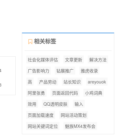
相关标签
社会化媒体评估
文章更新
解决方法
4
广告影响力
钻展推广
雅虎收录
高
产品劳动
站长知识
areyouok
3
阿里张勇
页面返回代码
小鸡词典
效用
QQ透明皮肤
输入
页面加载速度
网站活动策划
网站关键词定位
魅族MX4发布会