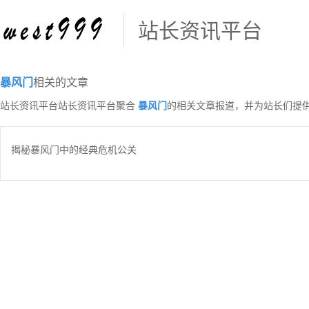
站长资讯平台
暴风门
相关的文章
站长资讯平台站长资讯平台聚合
暴风门
的相关文章报道，并为站长们提
揭秘暴风门中的经典危机公关