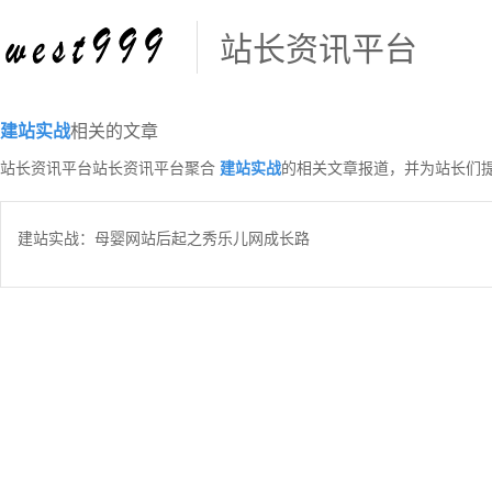
站长资讯平台
建站实战
相关的文章
站长资讯平台站长资讯平台聚合
建站实战
的相关文章报道，并为站长们
建站实战：母婴网站后起之秀乐儿网成长路