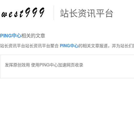
站长资讯平台
PING中心
相关的文章
站长资讯平台站长资讯平台聚合
PING中心
的相关文章报道，并为站长们
发挥原创效用 使用PING中心加速网页收录