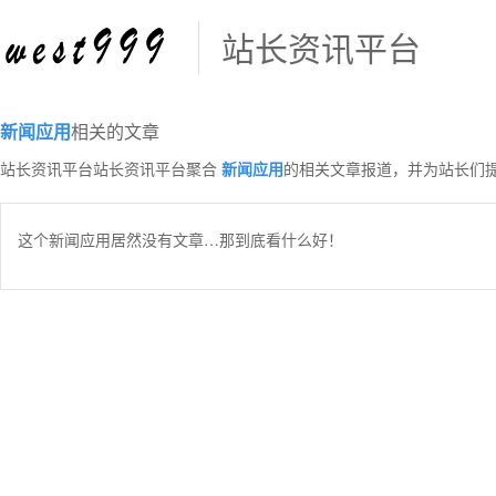
站长资讯平台
新闻应用
相关的文章
站长资讯平台站长资讯平台聚合
新闻应用
的相关文章报道，并为站长们
这个新闻应用居然没有文章…那到底看什么好！