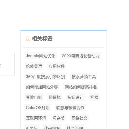
相关标签
Joomla网站优化
2020电商增长驱动力
0
伦敦奥运
应用软件
360百度搜索引擎区别
搜索营销工具
如何增加网站外链
网站如何提高排名
豆瓣电影
焖倩馗
按钮设计
容器
ColorOS月活
联想与微盟合作
互联网环境
母亲节
网络社交
杲坛
代码编写
社会治理