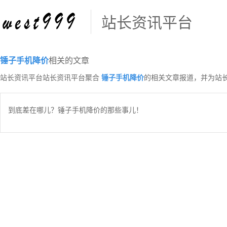
站长资讯平台
锤子手机降价
相关的文章
站长资讯平台站长资讯平台聚合
锤子手机降价
的相关文章报道，并为站
到底差在哪儿？锤子手机降价的那些事儿！