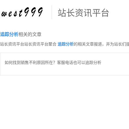
站长资讯平台
追踪分析
相关的文章
站长资讯平台站长资讯平台聚合
追踪分析
的相关文章报道，并为站长们
如何找到销售不利原因所在？客服电话也可以追踪分析