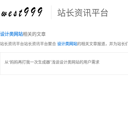
站长资讯平台
设计类网站
相关的文章
站长资讯平台站长资讯平台聚合
设计类网站
的相关文章报道，并为站长
从“妈妈再打我一次生成器”浅谈设计类网站的用户需求