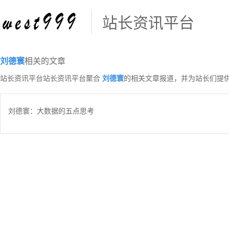
站长资讯平台
刘德寰
相关的文章
站长资讯平台站长资讯平台聚合
刘德寰
的相关文章报道，并为站长们提
刘德寰：大数据的五点思考