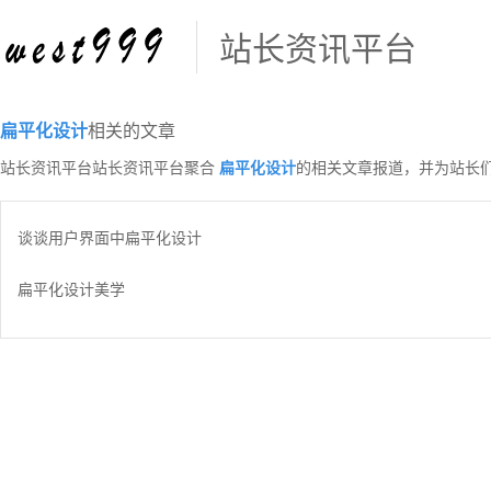
站长资讯平台
扁平化设计
相关的文章
站长资讯平台站长资讯平台聚合
扁平化设计
的相关文章报道，并为站长
谈谈用户界面中扁平化设计
扁平化设计美学