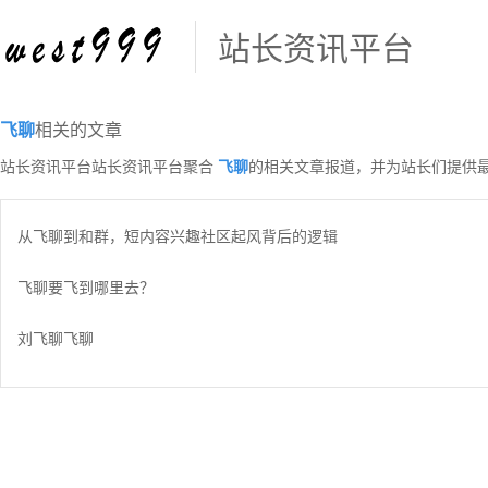
站长资讯平台
飞聊
相关的文章
站长资讯平台站长资讯平台聚合
飞聊
的相关文章报道，并为站长们提供
从飞聊到和群，短内容兴趣社区起风背后的逻辑
飞聊要飞到哪里去？
刘飞聊飞聊