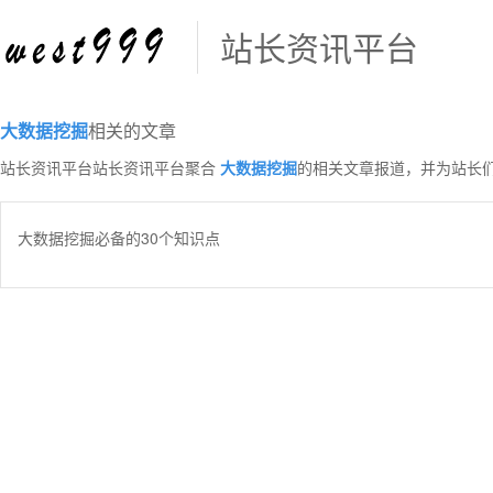
站长资讯平台
大数据挖掘
相关的文章
站长资讯平台站长资讯平台聚合
大数据挖掘
的相关文章报道，并为站长
大数据挖掘必备的30个知识点