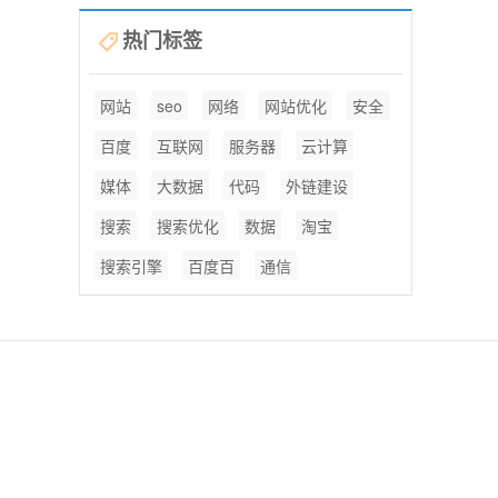
热门标签
网站
seo
网络
网站优化
安全
百度
互联网
服务器
云计算
媒体
大数据
代码
外链建设
搜索
搜索优化
数据
淘宝
搜索引擎
百度百
通信