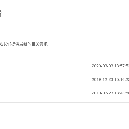
台
站长们提供最新的相关资讯
2020-03-03 13:57:5
2019-12-23 15:16:2
2019-07-23 13:43:5