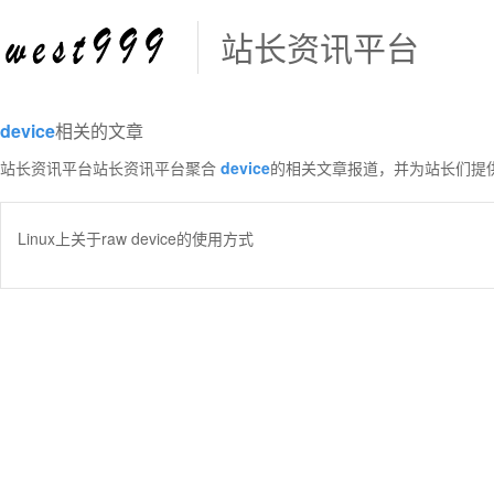
站长资讯平台
device
相关的文章
站长资讯平台站长资讯平台聚合
device
的相关文章报道，并为站长们提
Linux上关于raw device的使用方式