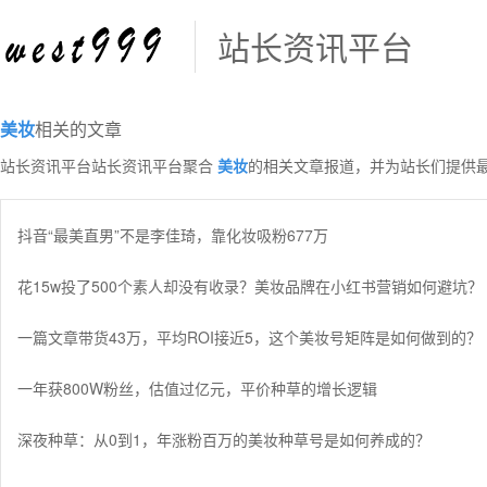
站长资讯平台
美妆
相关的文章
站长资讯平台站长资讯平台聚合
美妆
的相关文章报道，并为站长们提供
抖音“最美直男”不是李佳琦，靠化妆吸粉677万
花15w投了500个素人却没有收录？美妆品牌在小红书营销如何避坑？
一篇文章带货43万，平均ROI接近5，这个美妆号矩阵是如何做到的？
一年获800W粉丝，估值过亿元，平价种草的增长逻辑
深夜种草：从0到1，年涨粉百万的美妆种草号是如何养成的？