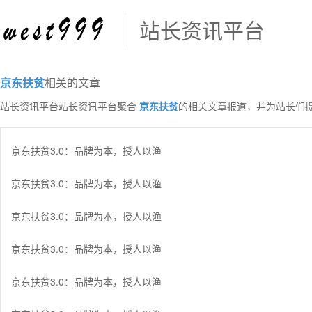
站长资讯平台
京东扶贫
相关的文章
站长资讯平台站长资讯平台聚合
京东扶贫
的相关文章报道，并为站长们
京东扶贫3.0：品牌为本，授人以渔
京东扶贫3.0：品牌为本，授人以渔
京东扶贫3.0：品牌为本，授人以渔
京东扶贫3.0：品牌为本，授人以渔
京东扶贫3.0：品牌为本，授人以渔