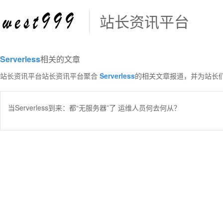
站长资讯平台
Serverless
相关的文章
站长资讯平台站长资讯平台聚合
Serverless
的相关文章报道，并为站长
当Serverless到来：都“无服务器”了 运维人员何去何从？