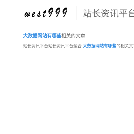
站长资讯平
大数据网站有哪些
相关的文章
站长资讯平台站长资讯平台聚合
大数据网站有哪些
的相关文