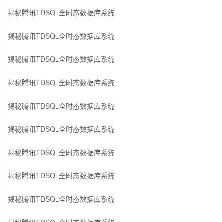
揭秘腾讯TDSQL全时态数据库系统
揭秘腾讯TDSQL全时态数据库系统
揭秘腾讯TDSQL全时态数据库系统
揭秘腾讯TDSQL全时态数据库系统
揭秘腾讯TDSQL全时态数据库系统
揭秘腾讯TDSQL全时态数据库系统
揭秘腾讯TDSQL全时态数据库系统
揭秘腾讯TDSQL全时态数据库系统
揭秘腾讯TDSQL全时态数据库系统