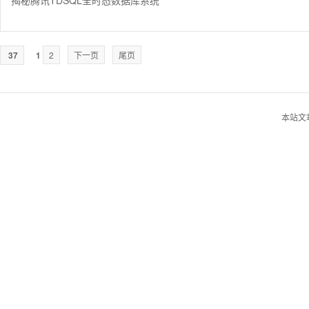
揭秘腾讯TDSQL全时态数据库系统
37
1
2
下一页
尾页
本站文章