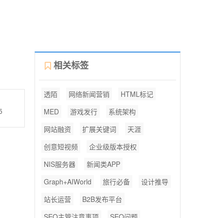
相关标签
透陌
网络新闻营销
HTML标记
5
MED
游戏发行
系统架构
网站融资
扩展关键词
天涯
创意短视频
企业级版本授权
NIS服务器
新闻类APP
Graph+AIWorld
旅行必备
设计推导
站长运营
B2B发布平台
SEO主管注意事项
SEO问题