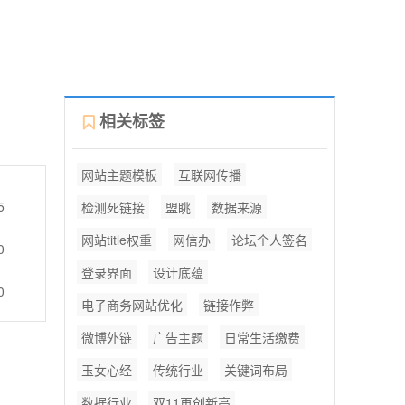
相关标签
网站主题模板
互联网传播
5
检测死链接
盟眺
数据来源
网站title权重
网信办
论坛个人签名
0
登录界面
设计底蕴
0
电子商务网站优化
链接作弊
微博外链
广告主题
日常生活缴费
玉女心经
传统行业
关键词布局
数据行业
双11再创新高