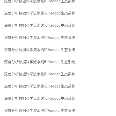
深度分析数据科学流水线和Hadoop生态系统
深度分析数据科学流水线和Hadoop生态系统
深度分析数据科学流水线和Hadoop生态系统
深度分析数据科学流水线和Hadoop生态系统
深度分析数据科学流水线和Hadoop生态系统
深度分析数据科学流水线和Hadoop生态系统
深度分析数据科学流水线和Hadoop生态系统
深度分析数据科学流水线和Hadoop生态系统
深度分析数据科学流水线和Hadoop生态系统
深度分析数据科学流水线和Hadoop生态系统