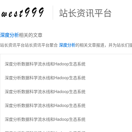
站长资讯平台
深度分析
相关的文章
站长资讯平台站长资讯平台聚合
深度分析
的相关文章报道，并为站长们
深度分析数据科学流水线和Hadoop生态系统
深度分析数据科学流水线和Hadoop生态系统
深度分析数据科学流水线和Hadoop生态系统
深度分析数据科学流水线和Hadoop生态系统
深度分析数据科学流水线和Hadoop生态系统