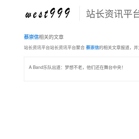
站长资讯平
蔡崇信
相关的文章
站长资讯平台站长资讯平台聚合
蔡崇信
的相关文章报道，并
A Band乐队出道：梦想不老，他们还在舞台中央！