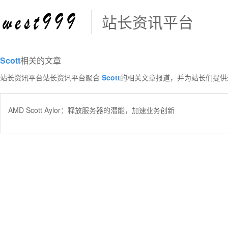
站长资讯平台
Scott
相关的文章
站长资讯平台站长资讯平台聚合
Scott
的相关文章报道，并为站长们提供
AMD Scott Aylor：释放服务器的潜能，加速业务创新