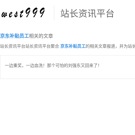
站长资讯平台
京东补贴员工
相关的文章
站长资讯平台站长资讯平台聚合
京东补贴员工
的相关文章报道，并为站
一边重奖，一边血洗！那个可怕的刘强东又回来了！