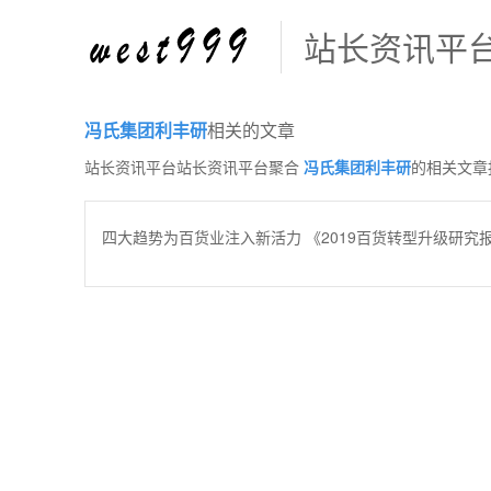
站长资讯平
冯氏集团利丰研
相关的文章
站长资讯平台站长资讯平台聚合
冯氏集团利丰研
的相关文章
四大趋势为百货业注入新活力 《2019百货转型升级研究