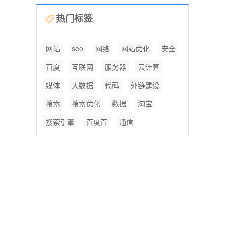
热门标签
网站
seo
网络
网站优化
安全
百度
互联网
服务器
云计算
媒体
大数据
代码
外链建设
搜索
搜索优化
数据
淘宝
搜索引擎
百度百
通信