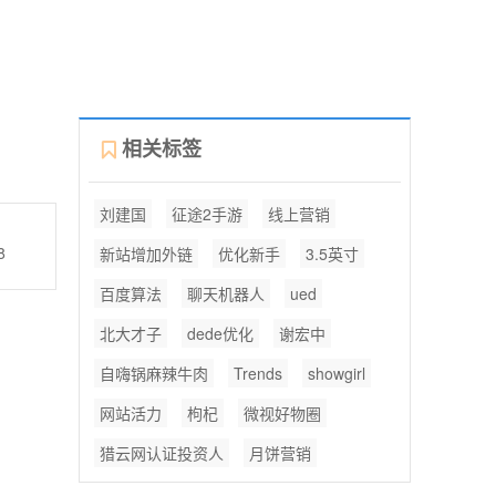
相关标签
刘建国
征途2手游
线上营销
8
新站增加外链
优化新手
3.5英寸
百度算法
聊天机器人
ued
北大才子
dede优化
谢宏中
自嗨锅麻辣牛肉
Trends
showgirl
网站活力
枸杞
微视好物圈
猎云网认证投资人
月饼营销