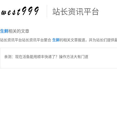
站长资讯平台
生鲜
相关的文章
站长资讯平台站长资讯平台聚合
生鲜
的相关文章报道，并为站长们提供
亲测：现在活鱼能用顺丰快递了？操作方法大有门道