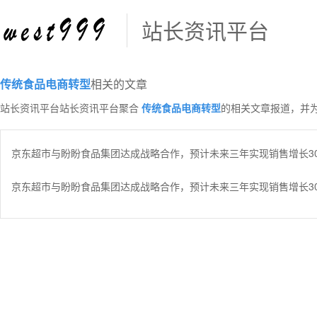
站长资讯平台
传统食品电商转型
相关的文章
站长资讯平台站长资讯平台聚合
传统食品电商转型
的相关文章报道，并
京东超市与盼盼食品集团达成战略合作，预计未来三年实现销售增长30
京东超市与盼盼食品集团达成战略合作，预计未来三年实现销售增长30