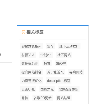
相关标签
谷歌站长指南
留存
线下活动推广
3
村播达人
企鹅2.1
社区网站
数据规范化
教育
SEO界
提高网站排名
苏宁张近东
导购网站
内页链接优化
description标签
页面URL
国货之光
520百度更新
臀恼
谷歌PR更新
网站结盟