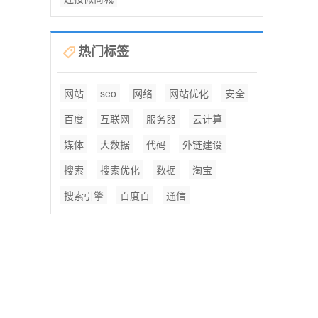
热门标签
网站
seo
网络
网站优化
安全
百度
互联网
服务器
云计算
媒体
大数据
代码
外链建设
搜索
搜索优化
数据
淘宝
搜索引擎
百度百
通信