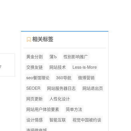
相关标签
黄金分割
蒲Ъ
性别影响推广
7
交换友链
网站技术
Less-is-More
seo餐馆理论
360导航
微博营销
SEOER
网站服务器日志
网站退出页
网页更新
人性化设计
网站用户体验要素
简单方法
设计情感
智能互联
视觉中国被约谈
连接微商城