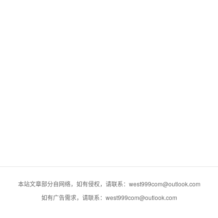
本站文章部分自网络，如有侵权，请联系：west999com@outlook.com
如有广告需求，请联系：west999com@outlook.com