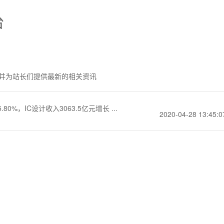
台
并为站长们提供最新的相关资讯
0%，IC设计收入3063.5亿元增长 ...
2020-04-28 13:45:0