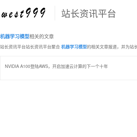
站长资讯平台
机器学习模型
相关的文章
站长资讯平台站长资讯平台聚合
机器学习模型
的相关文章报道，并为站
NVIDIA A100登陆AWS，开启加速云计算的下一个十年