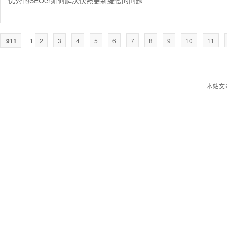
优秀的SEOer如何解决快照更新缓慢的问题
911
1
2
3
4
5
6
7
8
9
10
11
本站文章