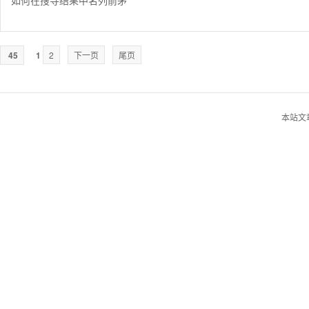
如何在搜寻结果中名列前茅
45
1
2
下一页
尾页
本站文章