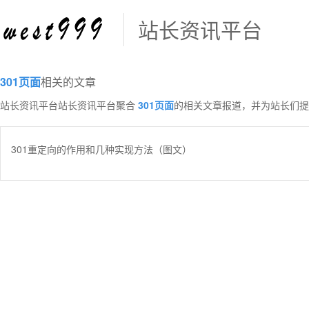
站长资讯平台
301页面
相关的文章
站长资讯平台站长资讯平台聚合
301页面
的相关文章报道，并为站长们提
301重定向的作用和几种实现方法（图文）