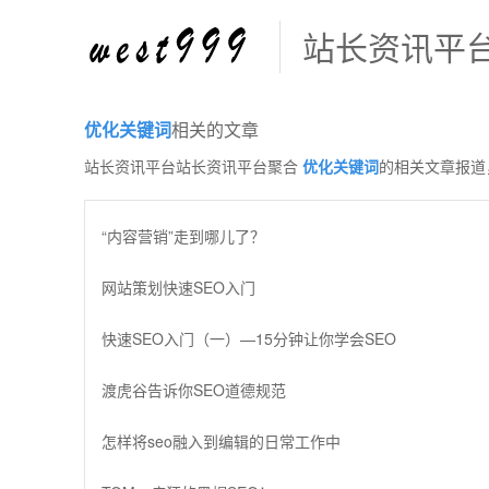
站长资讯平
优化关键词
相关的文章
站长资讯平台站长资讯平台聚合
优化关键词
的相关文章报道
“内容营销”走到哪儿了？
网站策划快速SEO入门
快速SEO入门（一）—15分钟让你学会SEO
渡虎谷告诉你SEO道德规范
怎样将seo融入到编辑的日常工作中