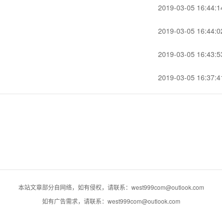
2019-03-05 16:44:1
2019-03-05 16:44:0
2019-03-05 16:43:5
2019-03-05 16:37:4
本站文章部分自网络，如有侵权，请联系：west999com@outlook.com
如有广告需求，请联系：west999com@outlook.com