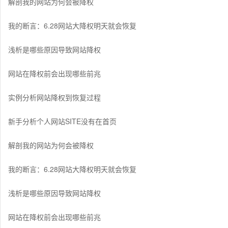
解剖我的网站为何会被降权
我的断言：6.28网站大降权明天就会恢复
浅析是哪些原因导致网站降权
网站在降权前会出现哪些前兆
实例分析网站降权到恢复过程
新手分析个人网站SITE没有在首页
解剖我的网站为何会被降权
我的断言：6.28网站大降权明天就会恢复
浅析是哪些原因导致网站降权
网站在降权前会出现哪些前兆