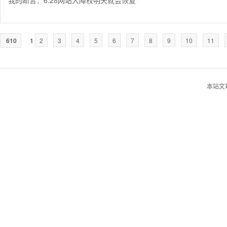
我的断言：6.28网站大降权明天就会恢复
610
1
2
3
4
5
6
7
8
9
10
11
本站文章